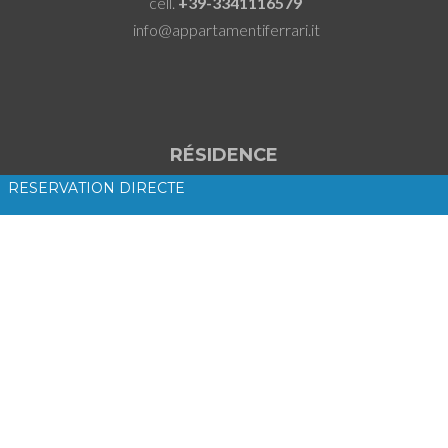
cell.
+39-3341116579
info@appartamentiferrari.it
RÉSIDENCE
RESERVATION DIRECTE
APPARTAMENTI FERRARI RESIDENCE
Via Darbedo, 23 - Cannobio - Italy
Comment nous trouver?
LINK
HOME